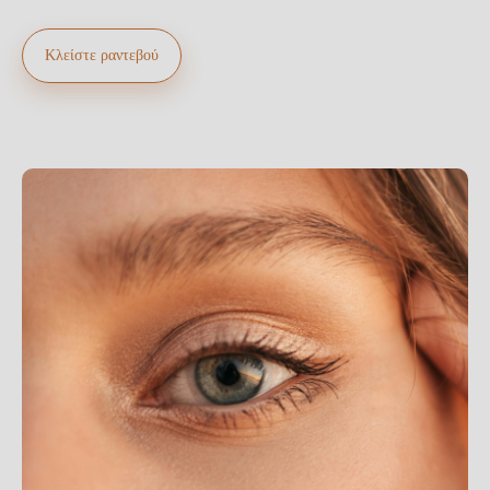
Κλείστε ραντεβού